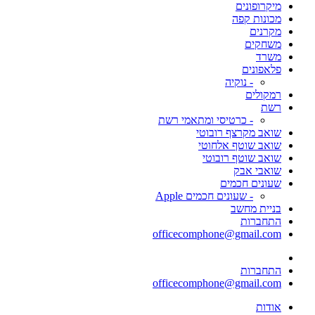
מיקרופונים
מכונות קפה
מקרנים
משחקים
משרד
פלאפונים
- נוקיה
רמקולים
רשת
- כרטיסי ומתאמי רשת
שואב מקרצף רובוטי
שואב שוטף אלחוטי
שואב שוטף רובוטי
שואבי אבק
שעונים חכמים
- שעונים חכמים Apple
בניית מחשב
התחברות
officecomphone@gmail.com
התחברות
officecomphone@gmail.com
אודות