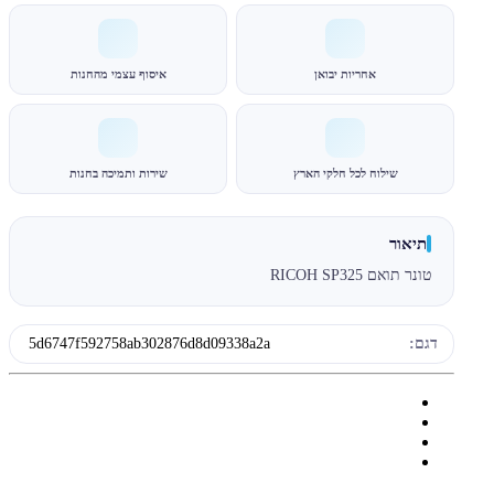
אחריות יבואן
איסוף עצמי מהחנות
שילוח לכל חלקי הארץ
שירות ותמיכה בחנות
תיאור
טונר תואם RICOH SP325
דגם:
5d6747f592758ab302876d8d09338a2a