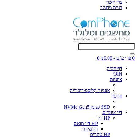
צרו קשר
בניית מחשב
0 פריט\ים - ₪0.00
0
דף הבית
QIN
אוזניות
אוזניות קליפס\דיבורית
אחסון
SSD פנימי NVMe Gen5
דיו וטונרים
HP דיו
HP דיו תואם
דיו מקורי
HP טונרים