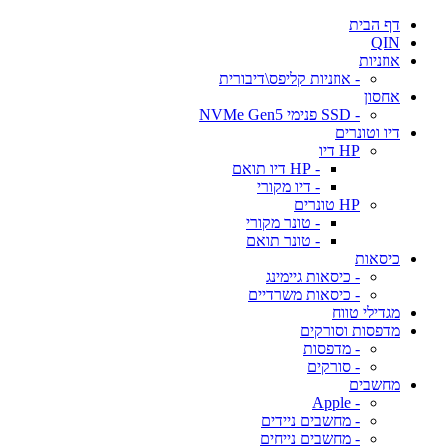
דף הבית
QIN
אוזניות
- אוזניות קליפס\דיבורית
אחסון
- SSD פנימי NVMe Gen5
דיו וטונרים
HP דיו
- HP דיו תואם
- דיו מקורי
HP טונרים
- טונר מקורי
- טונר תואם
כיסאות
- כיסאות גיימינג
- כיסאות משרדיים
מגדילי טווח
מדפסות וסורקים
- מדפסות
- סורקים
מחשבים
- Apple
- מחשבים ניידים
- מחשבים נייחים