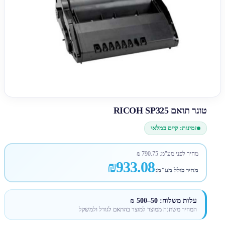
טונר תואם RICOH SP325
זמינות: קיים במלאי
מחיר לפני מע"מ:
790.75
₪
₪933.08
מחיר כולל מע"מ:
עלות משלוח: 50–500 ₪
המחיר משתנה ממוצר למוצר בהתאם לגודל ולמשקל