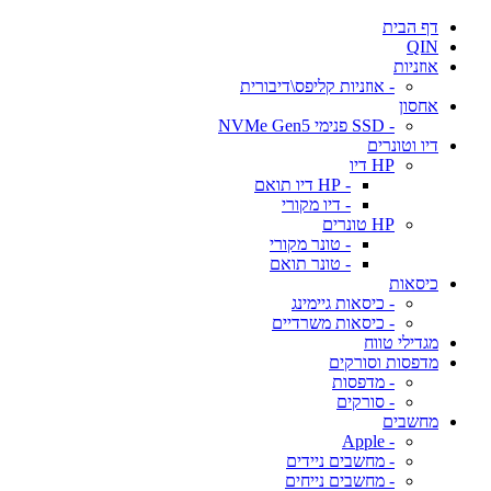
דף הבית
QIN
אוזניות
- אוזניות קליפס\דיבורית
אחסון
- SSD פנימי NVMe Gen5
דיו וטונרים
HP דיו
- HP דיו תואם
- דיו מקורי
HP טונרים
- טונר מקורי
- טונר תואם
כיסאות
- כיסאות גיימינג
- כיסאות משרדיים
מגדילי טווח
מדפסות וסורקים
- מדפסות
- סורקים
מחשבים
- Apple
- מחשבים ניידים
- מחשבים נייחים