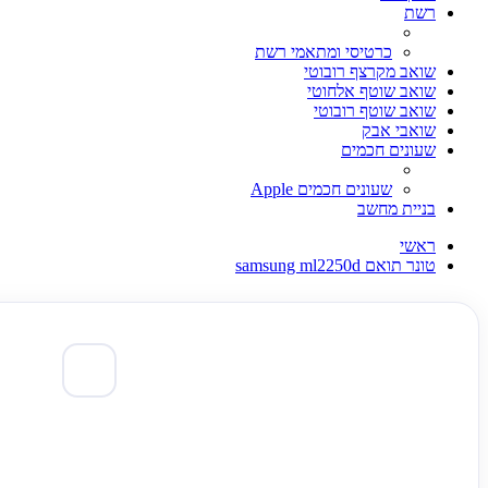
רשת
כרטיסי ומתאמי רשת
שואב מקרצף רובוטי
שואב שוטף אלחוטי
שואב שוטף רובוטי
שואבי אבק
שעונים חכמים
שעונים חכמים Apple
בניית מחשב
ראשי
טונר תואם samsung ml2250d