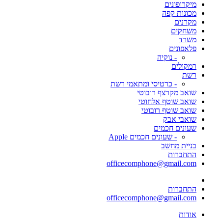
מיקרופונים
מכונות קפה
מקרנים
משחקים
משרד
פלאפונים
- נוקיה
רמקולים
רשת
- כרטיסי ומתאמי רשת
שואב מקרצף רובוטי
שואב שוטף אלחוטי
שואב שוטף רובוטי
שואבי אבק
שעונים חכמים
- שעונים חכמים Apple
בניית מחשב
התחברות
officecomphone@gmail.com
התחברות
officecomphone@gmail.com
אודות