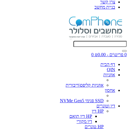
צרו קשר
בניית מחשב
0 פריט\ים - ₪0.00
0
דף הבית
QIN
אוזניות
אוזניות קליפס\דיבורית
אחסון
SSD פנימי NVMe Gen5
דיו וטונרים
HP דיו
HP דיו תואם
דיו מקורי
HP טונרים