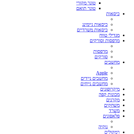
טונר מקורי
טונר תואם
כיסאות
כיסאות גיימינג
כיסאות משרדיים
מגדילי טווח
מדפסות וסורקים
מדפסות
סורקים
מחשבים
Apple
מחשבים ניידים
מחשבים נייחים
מיקרופונים
מכונות קפה
מקרנים
משחקים
משרד
פלאפונים
נוקיה
רמקולים