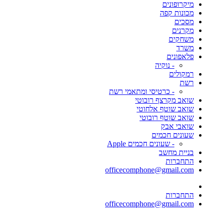
מיקרופונים
מכונות קפה
מסכים
מקרנים
משחקים
משרד
פלאפונים
- נוקיה
רמקולים
רשת
- כרטיסי ומתאמי רשת
שואב מקרצף רובוטי
שואב שוטף אלחוטי
שואב שוטף רובוטי
שואבי אבק
שעונים חכמים
- שעונים חכמים Apple
בניית מחשב
התחברות
officecomphone@gmail.com
התחברות
officecomphone@gmail.com