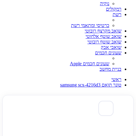
נוקיה
רמקולים
רשת
כרטיסי ומתאמי רשת
שואב מקרצף רובוטי
שואב שוטף אלחוטי
שואב שוטף רובוטי
שואבי אבק
שעונים חכמים
שעונים חכמים Apple
בניית מחשב
ראשי
טונר תואם samsung scx-4216d3