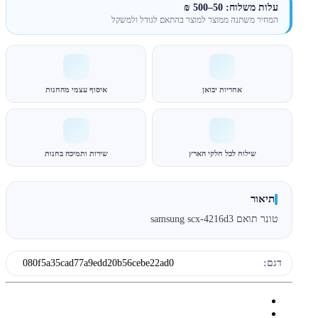
עלות משלוח: 50–500 ₪
המחיר משתנה ממוצר למוצר בהתאם לגודל ולמשקל
אחריות יבואן
איסוף עצמי מהחנות
שילוח לכל חלקי הארץ
שירות ותמיכה בחנות
תיאור
טונר תואם samsung scx-4216d3
דגם:
080f5a35cad77a9edd20b56cebe22ad0