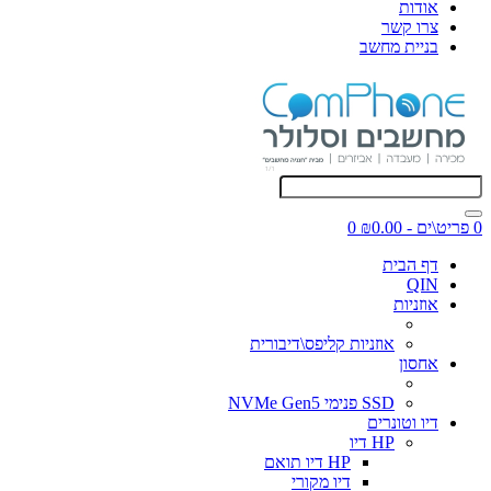
אודות
צרו קשר
בניית מחשב
0 פריט\ים - ₪0.00
0
דף הבית
QIN
אוזניות
אוזניות קליפס\דיבורית
אחסון
SSD פנימי NVMe Gen5
דיו וטונרים
HP דיו
HP דיו תואם
דיו מקורי