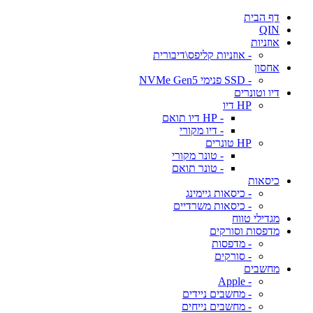
דף הבית
QIN
אוזניות
- אוזניות קליפס\דיבורית
אחסון
- SSD פנימי NVMe Gen5
דיו וטונרים
HP דיו
- HP דיו תואם
- דיו מקורי
HP טונרים
- טונר מקורי
- טונר תואם
כיסאות
- כיסאות גיימינג
- כיסאות משרדיים
מגדילי טווח
מדפסות וסורקים
- מדפסות
- סורקים
מחשבים
- Apple
- מחשבים ניידים
- מחשבים נייחים