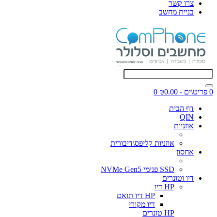
צרו קשר
בניית מחשב
0 פריט\ים - ₪0.00
0
דף הבית
QIN
אוזניות
אוזניות קליפס\דיבורית
אחסון
SSD פנימי NVMe Gen5
דיו וטונרים
HP דיו
HP דיו תואם
דיו מקורי
HP טונרים