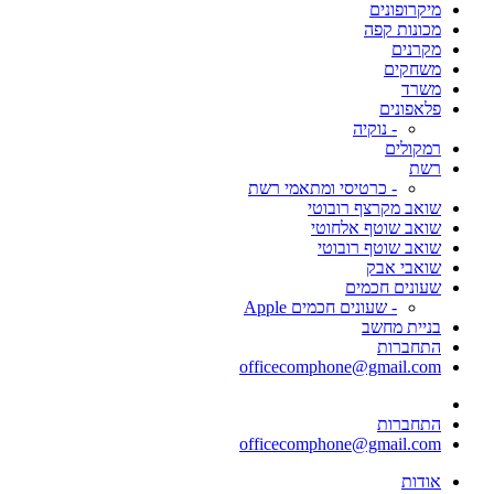
מיקרופונים
מכונות קפה
מקרנים
משחקים
משרד
פלאפונים
- נוקיה
רמקולים
רשת
- כרטיסי ומתאמי רשת
שואב מקרצף רובוטי
שואב שוטף אלחוטי
שואב שוטף רובוטי
שואבי אבק
שעונים חכמים
- שעונים חכמים Apple
בניית מחשב
התחברות
officecomphone@gmail.com
התחברות
officecomphone@gmail.com
אודות