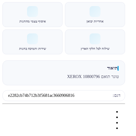
אחריות יבואן
איסוף עצמי מהחנות
שילוח לכל חלקי הארץ
שירות ותמיכה בחנות
תיאור
טונר תואם XEROX 10800796
דגם:
e2282cb74b712b3f5681ac3660906816