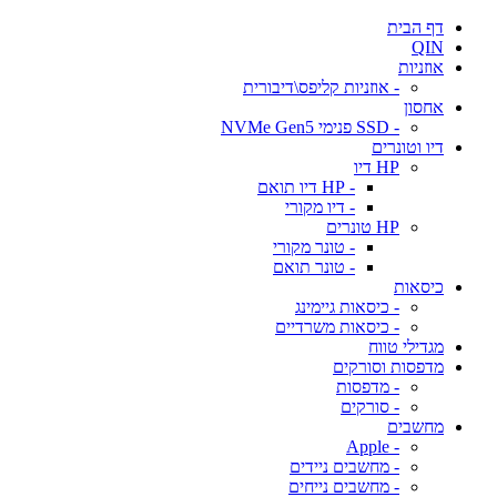
דף הבית
QIN
אוזניות
- אוזניות קליפס\דיבורית
אחסון
- SSD פנימי NVMe Gen5
דיו וטונרים
HP דיו
- HP דיו תואם
- דיו מקורי
HP טונרים
- טונר מקורי
- טונר תואם
כיסאות
- כיסאות גיימינג
- כיסאות משרדיים
מגדילי טווח
מדפסות וסורקים
- מדפסות
- סורקים
מחשבים
- Apple
- מחשבים ניידים
- מחשבים נייחים