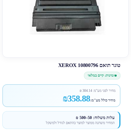
טונר תואם XEROX 10800796
זמינות: קיים במלאי
מחיר לפני מע"מ:
304.14
₪
₪358.88
מחיר כולל מע"מ:
עלות משלוח: 50–500 ₪
המחיר משתנה ממוצר למוצר בהתאם לגודל ולמשקל