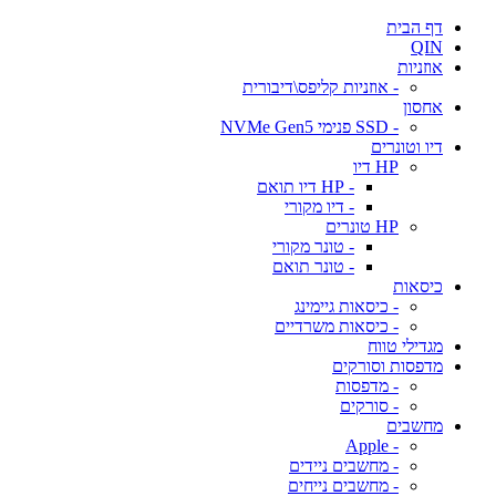
דף הבית
QIN
אוזניות
- אוזניות קליפס\דיבורית
אחסון
- SSD פנימי NVMe Gen5
דיו וטונרים
HP דיו
- HP דיו תואם
- דיו מקורי
HP טונרים
- טונר מקורי
- טונר תואם
כיסאות
- כיסאות גיימינג
- כיסאות משרדיים
מגדילי טווח
מדפסות וסורקים
- מדפסות
- סורקים
מחשבים
- Apple
- מחשבים ניידים
- מחשבים נייחים