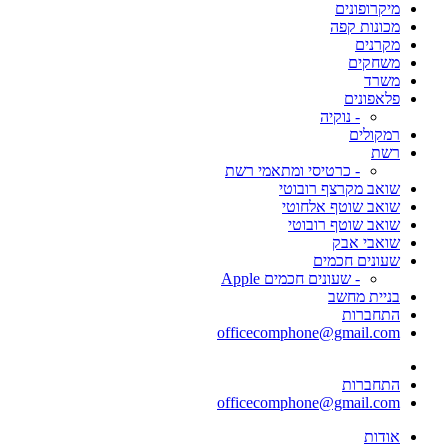
מיקרופונים
מכונות קפה
מקרנים
משחקים
משרד
פלאפונים
- נוקיה
רמקולים
רשת
- כרטיסי ומתאמי רשת
שואב מקרצף רובוטי
שואב שוטף אלחוטי
שואב שוטף רובוטי
שואבי אבק
שעונים חכמים
- שעונים חכמים Apple
בניית מחשב
התחברות
officecomphone@gmail.com
התחברות
officecomphone@gmail.com
אודות