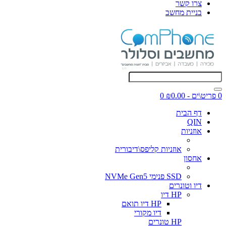
צרו קשר
בניית מחשב
0 פריט\ים - ₪0.00
0
דף הבית
QIN
אוזניות
אוזניות קליפס\דיבורית
אחסון
SSD פנימי NVMe Gen5
דיו וטונרים
HP דיו
HP דיו תואם
דיו מקורי
HP טונרים