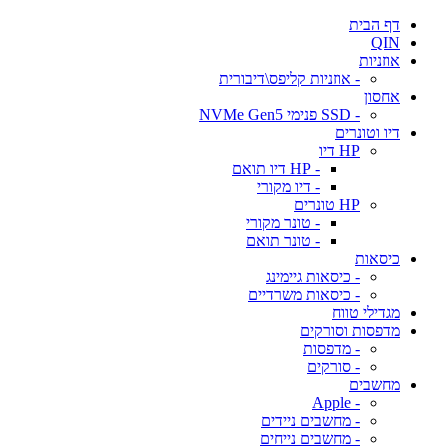
דף הבית
QIN
אוזניות
- אוזניות קליפס\דיבורית
אחסון
- SSD פנימי NVMe Gen5
דיו וטונרים
HP דיו
- HP דיו תואם
- דיו מקורי
HP טונרים
- טונר מקורי
- טונר תואם
כיסאות
- כיסאות גיימינג
- כיסאות משרדיים
מגדילי טווח
מדפסות וסורקים
- מדפסות
- סורקים
מחשבים
- Apple
- מחשבים ניידים
- מחשבים נייחים