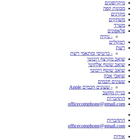
מיקרופונים
מכונות קפה
מקרנים
משחקים
משרד
פלאפונים
- נוקיה
רמקולים
רשת
- כרטיסי ומתאמי רשת
שואב מקרצף רובוטי
שואב שוטף אלחוטי
שואב שוטף רובוטי
שואבי אבק
שעונים חכמים
- שעונים חכמים Apple
בניית מחשב
התחברות
officecomphone@gmail.com
התחברות
officecomphone@gmail.com
אודות