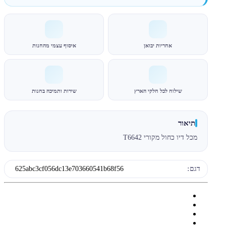
אחריות יבואן
איסוף עצמי מהחנות
שילוח לכל חלקי הארץ
שירות ותמיכה בחנות
תיאור
מכל דיו כחול מקורי T6642
דגם:
625abc3cf056dc13e703660541b68f56