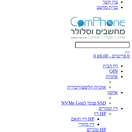
צרו קשר
בניית מחשב
0 פריט\ים - ₪0.00
0
דף הבית
QIN
אוזניות
אוזניות קליפס\דיבורית
אחסון
SSD פנימי NVMe Gen5
דיו וטונרים
HP דיו
HP דיו תואם
דיו מקורי
HP טונרים