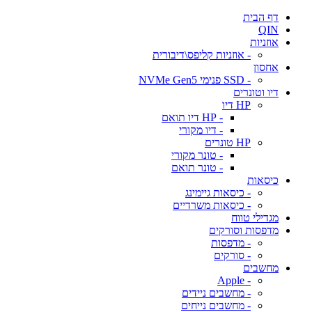
דף הבית
QIN
אוזניות
- אוזניות קליפס\דיבורית
אחסון
- SSD פנימי NVMe Gen5
דיו וטונרים
HP דיו
- HP דיו תואם
- דיו מקורי
HP טונרים
- טונר מקורי
- טונר תואם
כיסאות
- כיסאות גיימינג
- כיסאות משרדיים
מגדילי טווח
מדפסות וסורקים
- מדפסות
- סורקים
מחשבים
- Apple
- מחשבים ניידים
- מחשבים נייחים