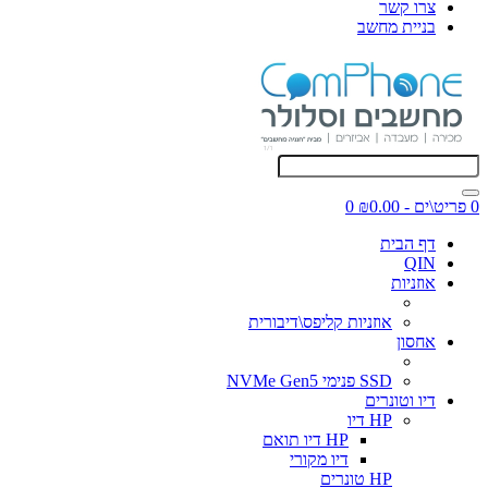
צרו קשר
בניית מחשב
0 פריט\ים - ₪0.00
0
דף הבית
QIN
אוזניות
אוזניות קליפס\דיבורית
אחסון
SSD פנימי NVMe Gen5
דיו וטונרים
HP דיו
HP דיו תואם
דיו מקורי
HP טונרים