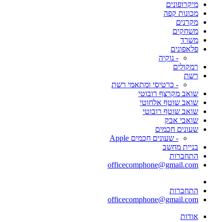
מיקרופונים
מכונות קפה
מקרנים
משחקים
משרד
פלאפונים
- נוקיה
רמקולים
רשת
- כרטיסי ומתאמי רשת
שואב מקרצף רובוטי
שואב שוטף אלחוטי
שואב שוטף רובוטי
שואבי אבק
שעונים חכמים
- שעונים חכמים Apple
בניית מחשב
התחברות
officecomphone@gmail.com
התחברות
officecomphone@gmail.com
אודות