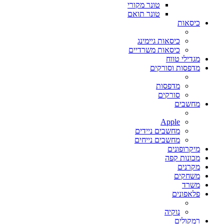
טונר מקורי
טונר תואם
כיסאות
כיסאות גיימינג
כיסאות משרדיים
מגדילי טווח
מדפסות וסורקים
מדפסות
סורקים
מחשבים
Apple
מחשבים ניידים
מחשבים נייחים
מיקרופונים
מכונות קפה
מקרנים
משחקים
משרד
פלאפונים
נוקיה
רמקולים