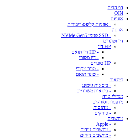
דף הבית
QIN
אוזניות
- אוזניות קליפס\דיבורית
אחסון
- SSD פנימי NVMe Gen5
דיו וטונרים
HP דיו
- HP דיו תואם
- דיו מקורי
HP טונרים
- טונר מקורי
- טונר תואם
כיסאות
- כיסאות גיימינג
- כיסאות משרדיים
מגדילי טווח
מדפסות וסורקים
- מדפסות
- סורקים
מחשבים
- Apple
- מחשבים ניידים
- מחשבים נייחים