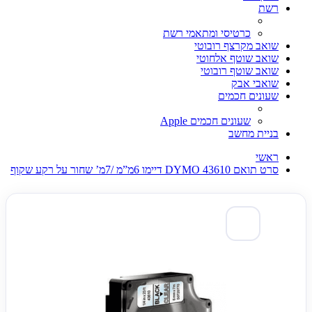
רשת
כרטיסי ומתאמי רשת
שואב מקרצף רובוטי
שואב שוטף אלחוטי
שואב שוטף רובוטי
שואבי אבק
שעונים חכמים
שעונים חכמים Apple
בניית מחשב
ראשי
סרט תואם DYMO 43610 דיימו 6מ”מ /7מ’ שחור על רקע שקוף