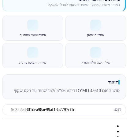
המחיר משתנה ממוצר למוצר בהתאם לגודל ולמשקל
אחריות יבואן
איסוף עצמי מהחנות
שילוח לכל חלקי הארץ
שירות ותמיכה בחנות
תיאור
סרט תואם DYMO 43610 דיימו 6מ”מ /7מ’ שחור על רקע שקוף
דגם:
9e222cd301dea98ae99af13a7797cffc