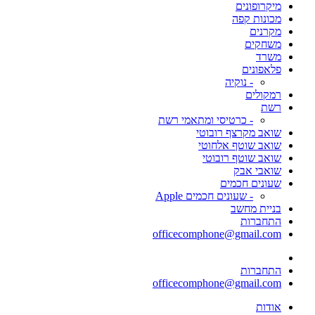
מיקרופונים
מכונות קפה
מקרנים
משחקים
משרד
פלאפונים
- נוקיה
רמקולים
רשת
- כרטיסי ומתאמי רשת
שואב מקרצף רובוטי
שואב שוטף אלחוטי
שואב שוטף רובוטי
שואבי אבק
שעונים חכמים
- שעונים חכמים Apple
בניית מחשב
התחברות
officecomphone@gmail.com
התחברות
officecomphone@gmail.com
אודות