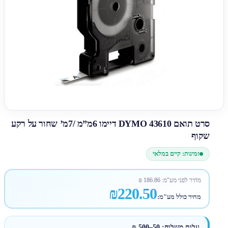
סרט תואם DYMO 43610 דיימו 6מ”מ /7מ’ שחור על רקע
שקוף
זמינות: קיים במלאי
מחיר לפני מע"מ:
186.86
₪
₪220.50
מחיר כולל מע"מ:
עלות משלוח: 50–500 ₪