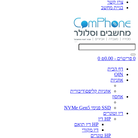
צרו קשר
בניית מחשב
0 פריט\ים - ₪0.00
0
דף הבית
QIN
אוזניות
אוזניות קליפס\דיבורית
אחסון
SSD פנימי NVMe Gen5
דיו וטונרים
HP דיו
HP דיו תואם
דיו מקורי
HP טונרים