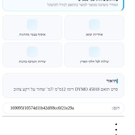
המחיר משתנה ממוצר למוצר בהתאם לגודל ולמשקל
אחריות יבואן
איסוף עצמי מהחנות
שילוח לכל חלקי הארץ
שירות ותמיכה בחנות
תיאור
סרט תואם DYMO 45018 דימו 12מ”מ /7מ’ שחור על רקע צהוב
דגם:
169095f10574d11b42dff8cc6f21e29a