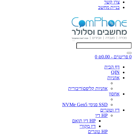
צרו קשר
בניית מחשב
0 פריט\ים - ₪0.00
0
דף הבית
QIN
אוזניות
אוזניות קליפס\דיבורית
אחסון
SSD פנימי NVMe Gen5
דיו וטונרים
HP דיו
HP דיו תואם
דיו מקורי
HP טונרים