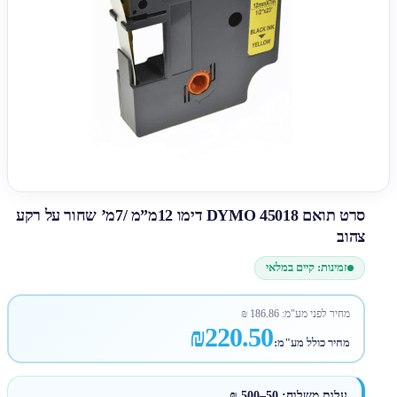
סרט תואם DYMO 45018 דימו 12מ”מ /7מ’ שחור על רקע
צהוב
זמינות: קיים במלאי
מחיר לפני מע"מ:
186.86
₪
₪220.50
מחיר כולל מע"מ:
עלות משלוח: 50–500 ₪