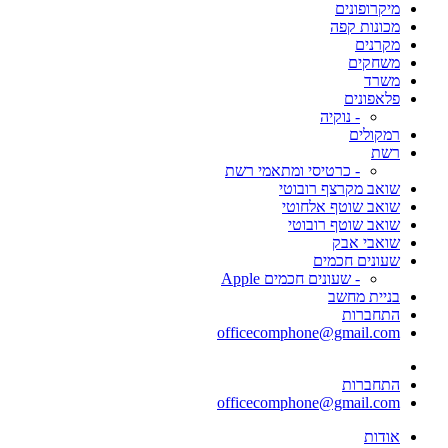
מיקרופונים
מכונות קפה
מקרנים
משחקים
משרד
פלאפונים
- נוקיה
רמקולים
רשת
- כרטיסי ומתאמי רשת
שואב מקרצף רובוטי
שואב שוטף אלחוטי
שואב שוטף רובוטי
שואבי אבק
שעונים חכמים
- שעונים חכמים Apple
בניית מחשב
התחברות
officecomphone@gmail.com
התחברות
officecomphone@gmail.com
אודות