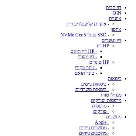
דף הבית
QIN
אוזניות
- אוזניות קליפס\דיבורית
אחסון
- SSD פנימי NVMe Gen5
דיו וטונרים
HP דיו
- HP דיו תואם
- דיו מקורי
HP טונרים
- טונר מקורי
- טונר תואם
כיסאות
- כיסאות גיימינג
- כיסאות משרדיים
מגדילי טווח
מדפסות וסורקים
- מדפסות
- סורקים
מחשבים
- Apple
- מחשבים ניידים
- מחשבים נייחים