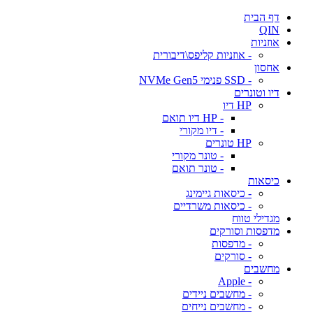
דף הבית
QIN
אוזניות
- אוזניות קליפס\דיבורית
אחסון
- SSD פנימי NVMe Gen5
דיו וטונרים
HP דיו
- HP דיו תואם
- דיו מקורי
HP טונרים
- טונר מקורי
- טונר תואם
כיסאות
- כיסאות גיימינג
- כיסאות משרדיים
מגדילי טווח
מדפסות וסורקים
- מדפסות
- סורקים
מחשבים
- Apple
- מחשבים ניידים
- מחשבים נייחים