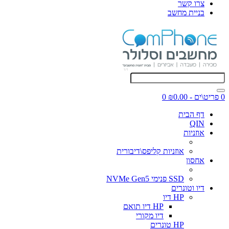
צרו קשר
בניית מחשב
0 פריט\ים - ₪0.00
0
דף הבית
QIN
אוזניות
אוזניות קליפס\דיבורית
אחסון
SSD פנימי NVMe Gen5
דיו וטונרים
HP דיו
HP דיו תואם
דיו מקורי
HP טונרים