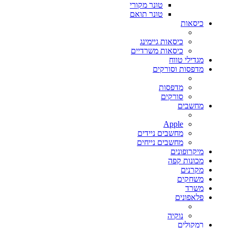
טונר מקורי
טונר תואם
כיסאות
כיסאות גיימינג
כיסאות משרדיים
מגדילי טווח
מדפסות וסורקים
מדפסות
סורקים
מחשבים
Apple
מחשבים ניידים
מחשבים נייחים
מיקרופונים
מכונות קפה
מקרנים
משחקים
משרד
פלאפונים
נוקיה
רמקולים