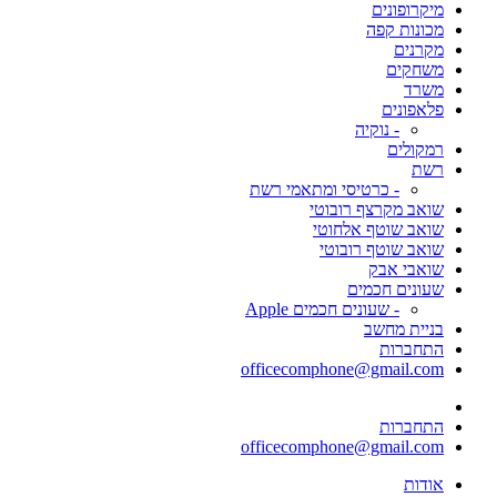
מיקרופונים
מכונות קפה
מקרנים
משחקים
משרד
פלאפונים
- נוקיה
רמקולים
רשת
- כרטיסי ומתאמי רשת
שואב מקרצף רובוטי
שואב שוטף אלחוטי
שואב שוטף רובוטי
שואבי אבק
שעונים חכמים
- שעונים חכמים Apple
בניית מחשב
התחברות
officecomphone@gmail.com
התחברות
officecomphone@gmail.com
אודות