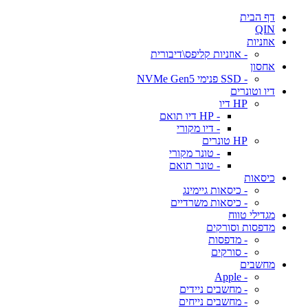
דף הבית
QIN
אוזניות
- אוזניות קליפס\דיבורית
אחסון
- SSD פנימי NVMe Gen5
דיו וטונרים
HP דיו
- HP דיו תואם
- דיו מקורי
HP טונרים
- טונר מקורי
- טונר תואם
כיסאות
- כיסאות גיימינג
- כיסאות משרדיים
מגדילי טווח
מדפסות וסורקים
- מדפסות
- סורקים
מחשבים
- Apple
- מחשבים ניידים
- מחשבים נייחים