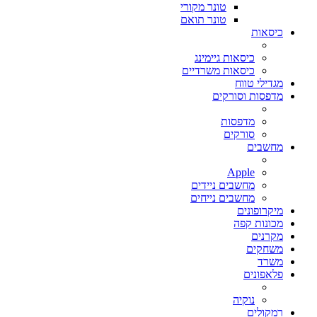
טונר מקורי
טונר תואם
כיסאות
כיסאות גיימינג
כיסאות משרדיים
מגדילי טווח
מדפסות וסורקים
מדפסות
סורקים
מחשבים
Apple
מחשבים ניידים
מחשבים נייחים
מיקרופונים
מכונות קפה
מקרנים
משחקים
משרד
פלאפונים
נוקיה
רמקולים