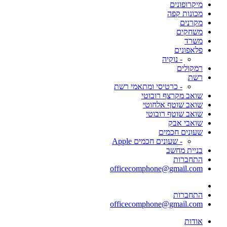
מיקרופונים
מכונות קפה
מקרנים
משחקים
משרד
פלאפונים
- נוקיה
רמקולים
רשת
- כרטיסי ומתאמי רשת
שואב מקרצף רובוטי
שואב שוטף אלחוטי
שואב שוטף רובוטי
שואבי אבק
שעונים חכמים
- שעונים חכמים Apple
בניית מחשב
התחברות
officecomphone@gmail.com
התחברות
officecomphone@gmail.com
אודות