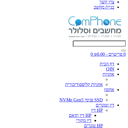
צרו קשר
בניית מחשב
0 פריט\ים - ₪0.00
0
דף הבית
QIN
אוזניות
אוזניות קליפס\דיבורית
אחסון
SSD פנימי NVMe Gen5
דיו וטונרים
HP דיו
HP דיו תואם
דיו מקורי
HP טונרים