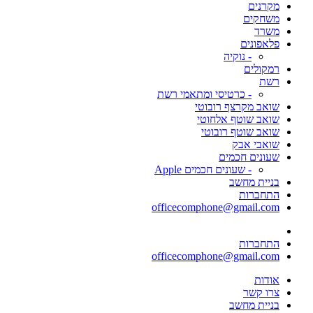
מקרנים
משחקים
משרד
פלאפונים
- נוקיה
רמקולים
רשת
- כרטיסי ומתאמי רשת
שואב מקרצף רובוטי
שואב שוטף אלחוטי
שואב שוטף רובוטי
שואבי אבק
שעונים חכמים
- שעונים חכמים Apple
בניית מחשב
התחברות
officecomphone@gmail.com
התחברות
officecomphone@gmail.com
אודות
צרו קשר
בניית מחשב