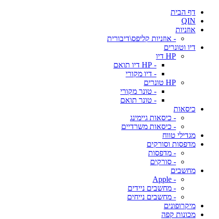
דף הבית
QIN
אוזניות
- אוזניות קליפס\דיבורית
דיו וטונרים
HP דיו
- HP דיו תואם
- דיו מקורי
HP טונרים
- טונר מקורי
- טונר תואם
כיסאות
- כיסאות גיימינג
- כיסאות משרדיים
מגדילי טווח
מדפסות וסורקים
- מדפסות
- סורקים
מחשבים
- Apple
- מחשבים ניידים
- מחשבים נייחים
מיקרופונים
מכונות קפה