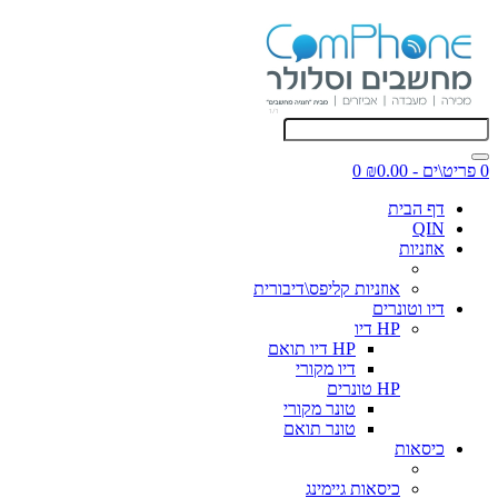
0 פריט\ים - ₪0.00
0
דף הבית
QIN
אוזניות
אוזניות קליפס\דיבורית
דיו וטונרים
HP דיו
HP דיו תואם
דיו מקורי
HP טונרים
טונר מקורי
טונר תואם
כיסאות
כיסאות גיימינג