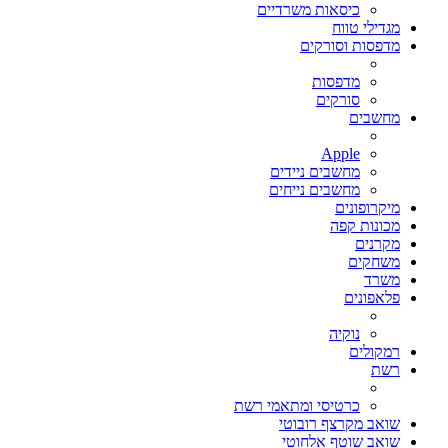
כיסאות משרדיים
מגדילי טווח
מדפסות וסורקים
מדפסות
סורקים
מחשבים
Apple
מחשבים ניידים
מחשבים נייחים
מיקרופונים
מכונות קפה
מקרנים
משחקים
משרד
פלאפונים
נוקיה
רמקולים
רשת
כרטיסי ומתאמי רשת
שואב מקרצף רובוטי
שואב שוטף אלחוטי