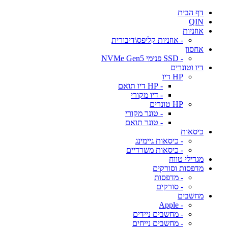
דף הבית
QIN
אוזניות
- אוזניות קליפס\דיבורית
אחסון
- SSD פנימי NVMe Gen5
דיו וטונרים
HP דיו
- HP דיו תואם
- דיו מקורי
HP טונרים
- טונר מקורי
- טונר תואם
כיסאות
- כיסאות גיימינג
- כיסאות משרדיים
מגדילי טווח
מדפסות וסורקים
- מדפסות
- סורקים
מחשבים
- Apple
- מחשבים ניידים
- מחשבים נייחים