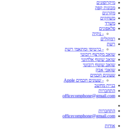
מיקרופונים
מכונות קפה
מקרנים
משחקים
משרד
פלאפונים
- נוקיה
רמקולים
רשת
- כרטיסי ומתאמי רשת
שואב מקרצף רובוטי
שואב שוטף אלחוטי
שואב שוטף רובוטי
שואבי אבק
שעונים חכמים
- שעונים חכמים Apple
בניית מחשב
התחברות
officecomphone@gmail.com
התחברות
officecomphone@gmail.com
אודות