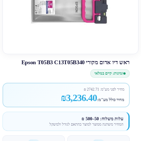
ראש דיו אדום מקורי Epson T05B3 C13T05B340
זמינות: קיים במלאי
מחיר לפני מע"מ:
2742.71
₪
₪3,236.40
מחיר כולל מע"מ:
עלות משלוח: 50–500 ₪
המחיר משתנה ממוצר למוצר בהתאם לגודל ולמשקל