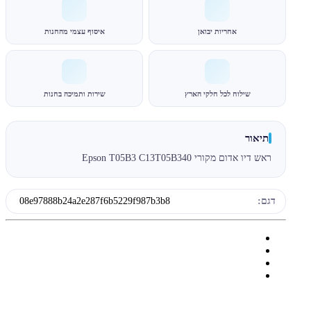
אחריות יבואן
איסוף עצמי מהחנות
שילוח לכל חלקי הארץ
שירות ותמיכה בחנות
תיאור
ראש דיו אדום מקורי Epson T05B3 C13T05B340
דגם:
08e97888b24a2e287f6b5229f987b3b8