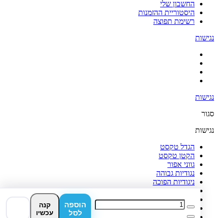
החשבון שלי
היסטוריית ההזמנות
רשימת תפוצה
נגישות
נגישות
סגור
נגישות
הגדל טקסט
הקטן טקסט
גווני אפור
נגודיות גבוהה
ניגודיות הפוכה
רקע בהיר
הדגשת קישורים
הוספה
קנה
פונט קריא
לסל
עכשיו
איפוס