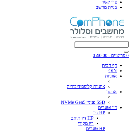
צרו קשר
בניית מחשב
0 פריט\ים - ₪0.00
0
דף הבית
QIN
אוזניות
אוזניות קליפס\דיבורית
אחסון
SSD פנימי NVMe Gen5
דיו וטונרים
HP דיו
HP דיו תואם
דיו מקורי
HP טונרים