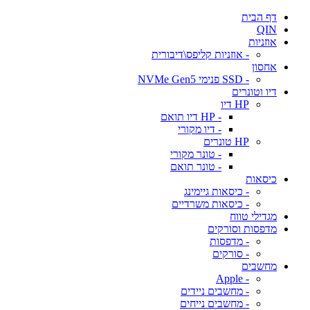
דף הבית
QIN
אוזניות
- אוזניות קליפס\דיבורית
אחסון
- SSD פנימי NVMe Gen5
דיו וטונרים
HP דיו
- HP דיו תואם
- דיו מקורי
HP טונרים
- טונר מקורי
- טונר תואם
כיסאות
- כיסאות גיימינג
- כיסאות משרדיים
מגדילי טווח
מדפסות וסורקים
- מדפסות
- סורקים
מחשבים
- Apple
- מחשבים ניידים
- מחשבים נייחים