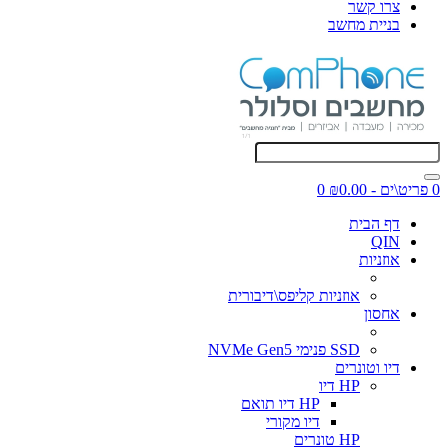
צרו קשר
בניית מחשב
0 פריט\ים - ₪0.00
0
דף הבית
QIN
אוזניות
אוזניות קליפס\דיבורית
אחסון
SSD פנימי NVMe Gen5
דיו וטונרים
HP דיו
HP דיו תואם
דיו מקורי
HP טונרים