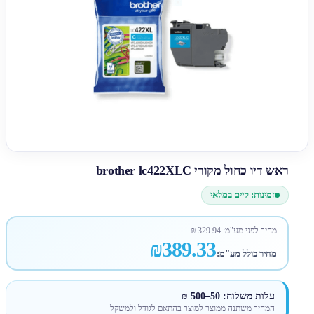
ראש דיו כחול מקורי brother lc422XLC
זמינות: קיים במלאי
מחיר לפני מע"מ:
329.94
₪
₪389.33
מחיר כולל מע"מ:
עלות משלוח: 50–500 ₪
המחיר משתנה ממוצר למוצר בהתאם לגודל ולמשקל