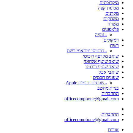
מיקרופונים
מכונות קפה
מקרנים
משחקים
משרד
פלאפונים
- נוקיה
רמקולים
רשת
- כרטיסי ומתאמי רשת
שואב מקרצף רובוטי
שואב שוטף אלחוטי
שואב שוטף רובוטי
שואבי אבק
שעונים חכמים
- שעונים חכמים Apple
בניית מחשב
התחברות
officecomphone@gmail.com
התחברות
officecomphone@gmail.com
אודות