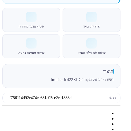
אחריות יבואן
איסוף עצמי מהחנות
שילוח לכל חלקי הארץ
שירות ותמיכה בחנות
תיאור
ראש דיו כחול מקורי brother lc422XLC
דגם:
f756114d92e474ca681c05ce2ee1833d