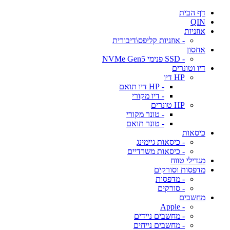
דף הבית
QIN
אוזניות
- אוזניות קליפס\דיבורית
אחסון
- SSD פנימי NVMe Gen5
דיו וטונרים
HP דיו
- HP דיו תואם
- דיו מקורי
HP טונרים
- טונר מקורי
- טונר תואם
כיסאות
- כיסאות גיימינג
- כיסאות משרדיים
מגדילי טווח
מדפסות וסורקים
- מדפסות
- סורקים
מחשבים
- Apple
- מחשבים ניידים
- מחשבים נייחים