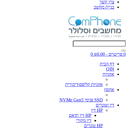
צרו קשר
בניית מחשב
0 פריט\ים - ₪0.00
0
דף הבית
QIN
אוזניות
אוזניות קליפס\דיבורית
אחסון
SSD פנימי NVMe Gen5
דיו וטונרים
HP דיו
HP דיו תואם
דיו מקורי
HP טונרים