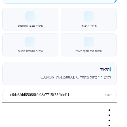
אחריות יבואן
איסוף עצמי מהחנות
שילוח לכל חלקי הארץ
שירות ותמיכה בחנות
תיאור
ראש דיו כחול מקורי CANON PGI1500XL C
דגם:
c6da6fdd85086ffe98a7715f55fbbd11