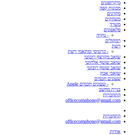
מיקרופונים
מכונות קפה
מקרנים
משחקים
משרד
פלאפונים
- נוקיה
רמקולים
רשת
- כרטיסי ומתאמי רשת
שואב מקרצף רובוטי
שואב שוטף אלחוטי
שואב שוטף רובוטי
שואבי אבק
שעונים חכמים
- שעונים חכמים Apple
בניית מחשב
התחברות
officecomphone@gmail.com
התחברות
officecomphone@gmail.com
אודות