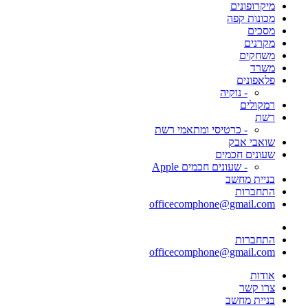
מיקרופונים
מכונות קפה
מסכים
מקרנים
משחקים
משרד
פלאפונים
- נוקיה
רמקולים
רשת
- כרטיסי ומתאמי רשת
שואבי אבק
שעונים חכמים
- שעונים חכמים Apple
בניית מחשב
התחברות
officecomphone@gmail.com
התחברות
officecomphone@gmail.com
אודות
צרו קשר
בניית מחשב