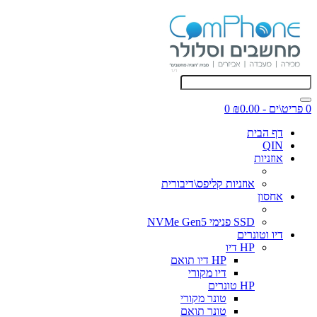
0 פריט\ים - ₪0.00
0
דף הבית
QIN
אוזניות
אוזניות קליפס\דיבורית
אחסון
SSD פנימי NVMe Gen5
דיו וטונרים
HP דיו
HP דיו תואם
דיו מקורי
HP טונרים
טונר מקורי
טונר תואם