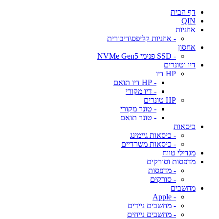
דף הבית
QIN
אוזניות
- אוזניות קליפס\דיבורית
אחסון
- SSD פנימי NVMe Gen5
דיו וטונרים
HP דיו
- HP דיו תואם
- דיו מקורי
HP טונרים
- טונר מקורי
- טונר תואם
כיסאות
- כיסאות גיימינג
- כיסאות משרדיים
מגדילי טווח
מדפסות וסורקים
- מדפסות
- סורקים
מחשבים
- Apple
- מחשבים ניידים
- מחשבים נייחים