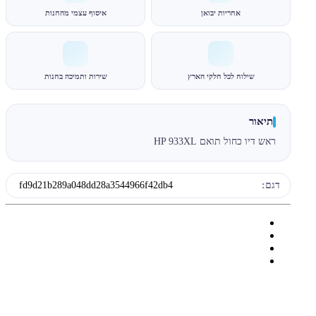
אחריות יבואן
איסוף עצמי מהחנות
שילוח לכל חלקי הארץ
שירות ותמיכה בחנות
תיאור
ראש דיו כחול תואם HP 933XL
דגם:
fd9d21b289a048dd28a3544966f42db4