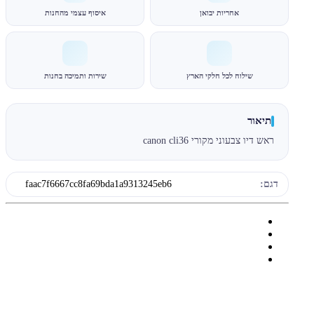
אחריות יבואן
איסוף עצמי מהחנות
שילוח לכל חלקי הארץ
שירות ותמיכה בחנות
תיאור
ראש דיו צבעוני מקורי canon cli36
דגם:
faac7f6667cc8fa69bda1a9313245eb6