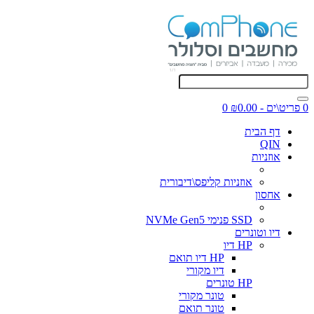
0 פריט\ים - ₪0.00
0
דף הבית
QIN
אוזניות
אוזניות קליפס\דיבורית
אחסון
SSD פנימי NVMe Gen5
דיו וטונרים
HP דיו
HP דיו תואם
דיו מקורי
HP טונרים
טונר מקורי
טונר תואם