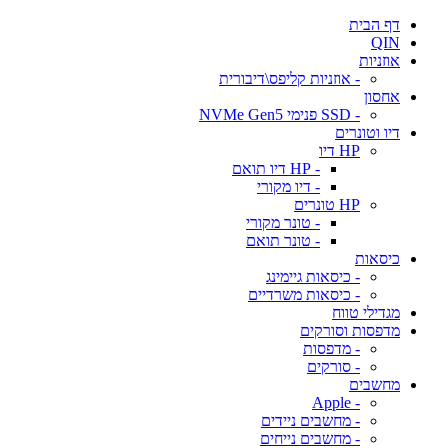
דף הבית
QIN
אוזניות
- אוזניות קליפס\דיבורית
אחסון
- SSD פנימי NVMe Gen5
דיו וטונרים
HP דיו
- HP דיו תואם
- דיו מקורי
HP טונרים
- טונר מקורי
- טונר תואם
כיסאות
- כיסאות גיימינג
- כיסאות משרדיים
מגדילי טווח
מדפסות וסורקים
- מדפסות
- סורקים
מחשבים
- Apple
- מחשבים ניידים
- מחשבים נייחים