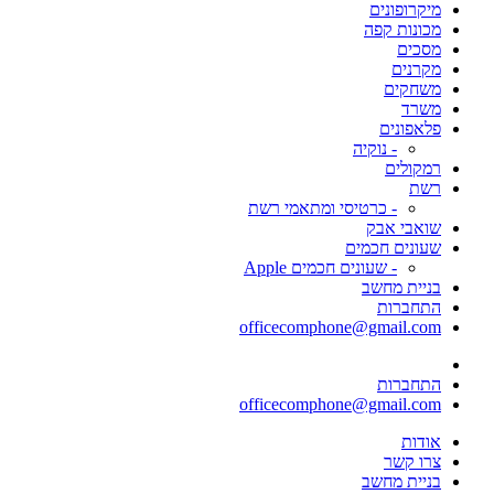
מיקרופונים
מכונות קפה
מסכים
מקרנים
משחקים
משרד
פלאפונים
- נוקיה
רמקולים
רשת
- כרטיסי ומתאמי רשת
שואבי אבק
שעונים חכמים
- שעונים חכמים Apple
בניית מחשב
התחברות
officecomphone@gmail.com
התחברות
officecomphone@gmail.com
אודות
צרו קשר
בניית מחשב