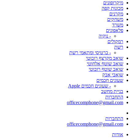
מיקרופונים
מכונות קפה
מקרנים
משחקים
משרד
פלאפונים
- נוקיה
רמקולים
רשת
- כרטיסי ומתאמי רשת
שואב מקרצף רובוטי
שואב שוטף אלחוטי
שואב שוטף רובוטי
שואבי אבק
שעונים חכמים
- שעונים חכמים Apple
בניית מחשב
התחברות
officecomphone@gmail.com
התחברות
officecomphone@gmail.com
אודות