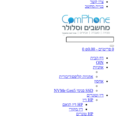
צרו קשר
בניית מחשב
0 פריט\ים - ₪0.00
0
דף הבית
QIN
אוזניות
אוזניות קליפס\דיבורית
אחסון
SSD פנימי NVMe Gen5
דיו וטונרים
HP דיו
HP דיו תואם
דיו מקורי
HP טונרים