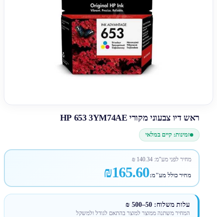
ראש דיו צבעוני מקורי HP 653 3YM74AE
זמינות: קיים במלאי
מחיר לפני מע"מ:
140.34
₪
₪165.60
מחיר כולל מע"מ:
עלות משלוח: 50–500 ₪
המחיר משתנה ממוצר למוצר בהתאם לגודל ולמשקל