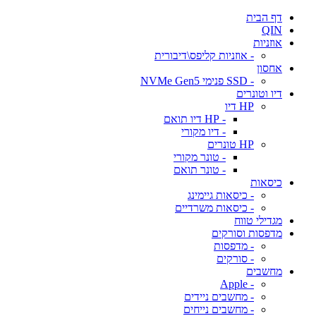
דף הבית
QIN
אוזניות
- אוזניות קליפס\דיבורית
אחסון
- SSD פנימי NVMe Gen5
דיו וטונרים
HP דיו
- HP דיו תואם
- דיו מקורי
HP טונרים
- טונר מקורי
- טונר תואם
כיסאות
- כיסאות גיימינג
- כיסאות משרדיים
מגדילי טווח
מדפסות וסורקים
- מדפסות
- סורקים
מחשבים
- Apple
- מחשבים ניידים
- מחשבים נייחים