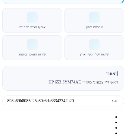
אחריות יבואן
איסוף עצמי מהחנות
שילוח לכל חלקי הארץ
שירות ותמיכה בחנות
תיאור
ראש דיו צבעוני מקורי HP 653 3YM74AE
דגם:
898b69b8085d25a80e3da33342342b20