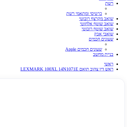
רשת
כרטיסי ומתאמי רשת
שואב מקרצף רובוטי
שואב שוטף אלחוטי
שואב שוטף רובוטי
שואבי אבק
שעונים חכמים
שעונים חכמים Apple
בניית מחשב
ראשי
ראש דיו צהוב תואם LEXMARK 100XL 14N1071E