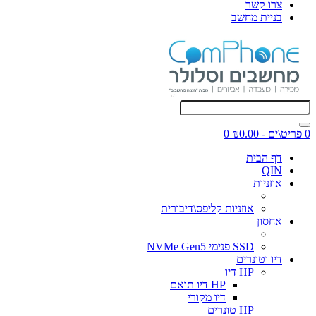
צרו קשר
בניית מחשב
0 פריט\ים - ₪0.00
0
דף הבית
QIN
אוזניות
אוזניות קליפס\דיבורית
אחסון
SSD פנימי NVMe Gen5
דיו וטונרים
HP דיו
HP דיו תואם
דיו מקורי
HP טונרים