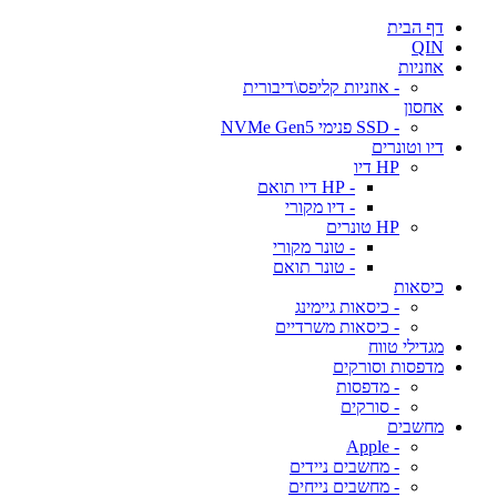
דף הבית
QIN
אוזניות
- אוזניות קליפס\דיבורית
אחסון
- SSD פנימי NVMe Gen5
דיו וטונרים
HP דיו
- HP דיו תואם
- דיו מקורי
HP טונרים
- טונר מקורי
- טונר תואם
כיסאות
- כיסאות גיימינג
- כיסאות משרדיים
מגדילי טווח
מדפסות וסורקים
- מדפסות
- סורקים
מחשבים
- Apple
- מחשבים ניידים
- מחשבים נייחים