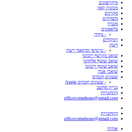
מיקרופונים
מכונות קפה
מקרנים
משחקים
משרד
פלאפונים
- נוקיה
רמקולים
רשת
- כרטיסי ומתאמי רשת
שואב מקרצף רובוטי
שואב שוטף אלחוטי
שואב שוטף רובוטי
שואבי אבק
שעונים חכמים
- שעונים חכמים Apple
בניית מחשב
התחברות
officecomphone@gmail.com
התחברות
officecomphone@gmail.com
אודות