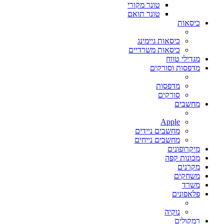
טונר מקורי
טונר תואם
כיסאות
כיסאות גיימינג
כיסאות משרדיים
מגדילי טווח
מדפסות וסורקים
מדפסות
סורקים
מחשבים
Apple
מחשבים ניידים
מחשבים נייחים
מיקרופונים
מכונות קפה
מקרנים
משחקים
משרד
פלאפונים
נוקיה
רמקולים