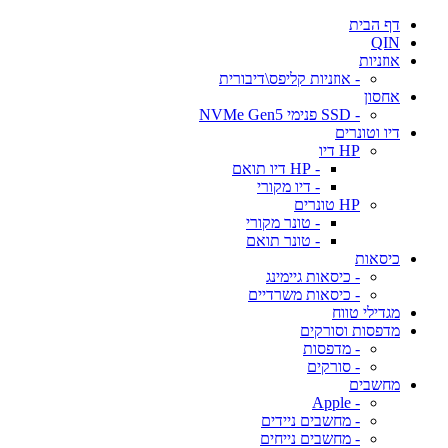
דף הבית
QIN
אוזניות
- אוזניות קליפס\דיבורית
אחסון
- SSD פנימי NVMe Gen5
דיו וטונרים
HP דיו
- HP דיו תואם
- דיו מקורי
HP טונרים
- טונר מקורי
- טונר תואם
כיסאות
- כיסאות גיימינג
- כיסאות משרדיים
מגדילי טווח
מדפסות וסורקים
- מדפסות
- סורקים
מחשבים
- Apple
- מחשבים ניידים
- מחשבים נייחים