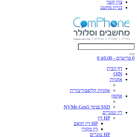
צרו קשר
בניית מחשב
0 פריט\ים - ₪0.00
0
דף הבית
QIN
אוזניות
אוזניות קליפס\דיבורית
אחסון
SSD פנימי NVMe Gen5
דיו וטונרים
HP דיו
HP דיו תואם
דיו מקורי
HP טונרים