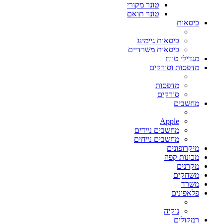
טונר מקורי
טונר תואם
כיסאות
כיסאות גיימינג
כיסאות משרדיים
מגדילי טווח
מדפסות וסורקים
מדפסות
סורקים
מחשבים
Apple
מחשבים ניידים
מחשבים נייחים
מיקרופונים
מכונות קפה
מקרנים
משחקים
משרד
פלאפונים
נוקיה
רמקולים