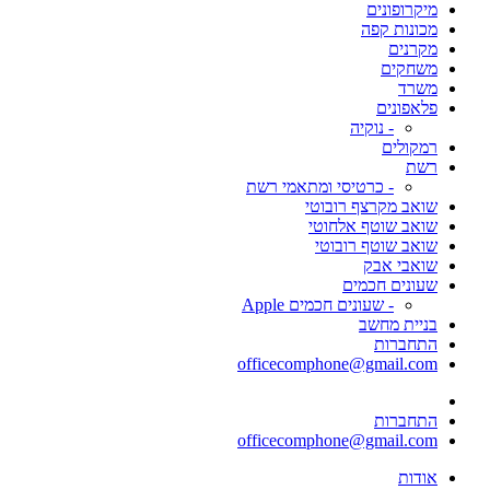
מיקרופונים
מכונות קפה
מקרנים
משחקים
משרד
פלאפונים
- נוקיה
רמקולים
רשת
- כרטיסי ומתאמי רשת
שואב מקרצף רובוטי
שואב שוטף אלחוטי
שואב שוטף רובוטי
שואבי אבק
שעונים חכמים
- שעונים חכמים Apple
בניית מחשב
התחברות
officecomphone@gmail.com
התחברות
officecomphone@gmail.com
אודות