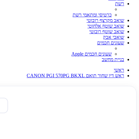
רשת
כרטיסי ומתאמי רשת
שואב מקרצף רובוטי
שואב שוטף אלחוטי
שואב שוטף רובוטי
שואבי אבק
שעונים חכמים
שעונים חכמים Apple
בניית מחשב
ראשי
ראש דיו שחור תואם CANON PGI 570PG BKXL