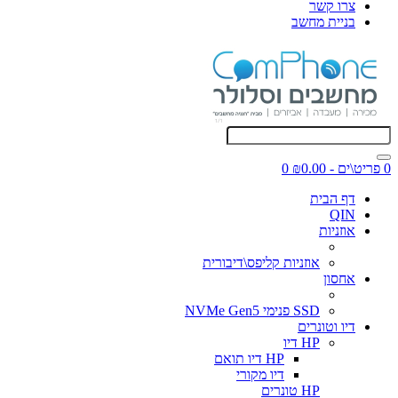
צרו קשר
בניית מחשב
0 פריט\ים - ₪0.00
0
דף הבית
QIN
אוזניות
אוזניות קליפס\דיבורית
אחסון
SSD פנימי NVMe Gen5
דיו וטונרים
HP דיו
HP דיו תואם
דיו מקורי
HP טונרים