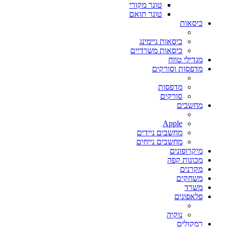
טונר מקורי
טונר תואם
כיסאות
כיסאות גיימינג
כיסאות משרדיים
מגדילי טווח
מדפסות וסורקים
מדפסות
סורקים
מחשבים
Apple
מחשבים ניידים
מחשבים נייחים
מיקרופונים
מכונות קפה
מקרנים
משחקים
משרד
פלאפונים
נוקיה
רמקולים