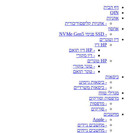
דף הבית
QIN
אוזניות
- אוזניות קליפס\דיבורית
אחסון
- SSD פנימי NVMe Gen5
דיו וטונרים
HP דיו
- HP דיו תואם
- דיו מקורי
HP טונרים
- טונר מקורי
- טונר תואם
כיסאות
- כיסאות גיימינג
- כיסאות משרדיים
מגדילי טווח
מדפסות וסורקים
- מדפסות
- סורקים
מחשבים
- Apple
- מחשבים ניידים
- מחשבים נייחים