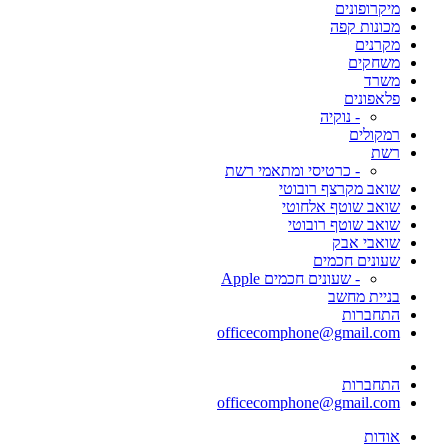
מיקרופונים
מכונות קפה
מקרנים
משחקים
משרד
פלאפונים
- נוקיה
רמקולים
רשת
- כרטיסי ומתאמי רשת
שואב מקרצף רובוטי
שואב שוטף אלחוטי
שואב שוטף רובוטי
שואבי אבק
שעונים חכמים
- שעונים חכמים Apple
בניית מחשב
התחברות
officecomphone@gmail.com
התחברות
officecomphone@gmail.com
אודות