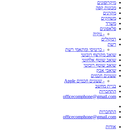
מיקרופונים
מכונות קפה
מקרנים
משחקים
משרד
פלאפונים
- נוקיה
רמקולים
רשת
- כרטיסי ומתאמי רשת
שואב מקרצף רובוטי
שואב שוטף אלחוטי
שואב שוטף רובוטי
שואבי אבק
שעונים חכמים
- שעונים חכמים Apple
בניית מחשב
התחברות
officecomphone@gmail.com
התחברות
officecomphone@gmail.com
אודות