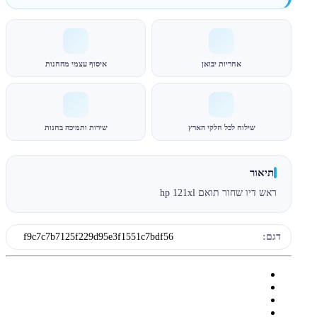
אחריות יבואן
איסוף עצמי מהחנות
שילוח לכל חלקי הארץ
שירות ותמיכה בחנות
תיאור
ראש דיו שחור תואם hp 121xl
דגם:
f9c7c7b7125f229d95e3f1551c7bdf56