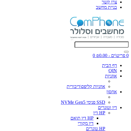
צרו קשר
בניית מחשב
0 פריט\ים - ₪0.00
0
דף הבית
QIN
אוזניות
אוזניות קליפס\דיבורית
אחסון
SSD פנימי NVMe Gen5
דיו וטונרים
HP דיו
HP דיו תואם
דיו מקורי
HP טונרים