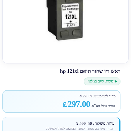
ראש דיו שחור תואם hp 121xl
זמינות: קיים במלאי
מחיר לפני מע"מ:
251.69
₪
₪297.00
מחיר כולל מע"מ:
עלות משלוח: 50–500 ₪
המחיר משתנה ממוצר למוצר בהתאם לגודל ולמשקל