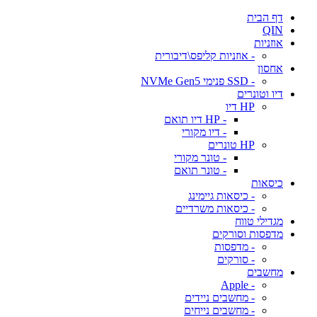
דף הבית
QIN
אוזניות
- אוזניות קליפס\דיבורית
אחסון
- SSD פנימי NVMe Gen5
דיו וטונרים
HP דיו
- HP דיו תואם
- דיו מקורי
HP טונרים
- טונר מקורי
- טונר תואם
כיסאות
- כיסאות גיימינג
- כיסאות משרדיים
מגדילי טווח
מדפסות וסורקים
- מדפסות
- סורקים
מחשבים
- Apple
- מחשבים ניידים
- מחשבים נייחים