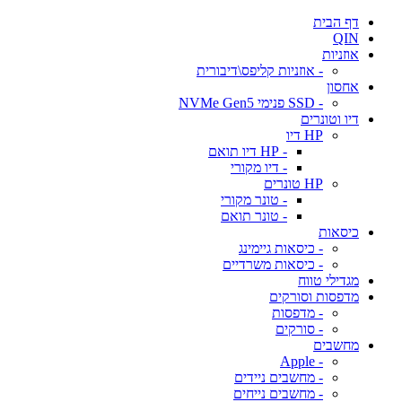
דף הבית
QIN
אוזניות
- אוזניות קליפס\דיבורית
אחסון
- SSD פנימי NVMe Gen5
דיו וטונרים
HP דיו
- HP דיו תואם
- דיו מקורי
HP טונרים
- טונר מקורי
- טונר תואם
כיסאות
- כיסאות גיימינג
- כיסאות משרדיים
מגדילי טווח
מדפסות וסורקים
- מדפסות
- סורקים
מחשבים
- Apple
- מחשבים ניידים
- מחשבים נייחים