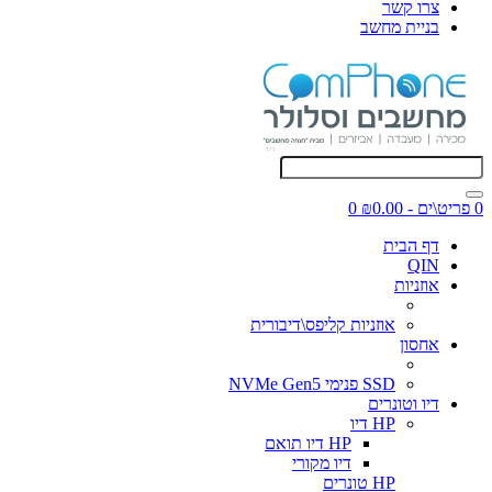
צרו קשר
בניית מחשב
0 פריט\ים - ₪0.00
0
דף הבית
QIN
אוזניות
אוזניות קליפס\דיבורית
אחסון
SSD פנימי NVMe Gen5
דיו וטונרים
HP דיו
HP דיו תואם
דיו מקורי
HP טונרים