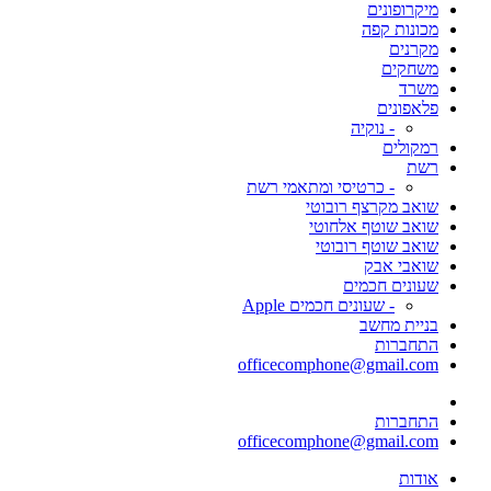
מיקרופונים
מכונות קפה
מקרנים
משחקים
משרד
פלאפונים
- נוקיה
רמקולים
רשת
- כרטיסי ומתאמי רשת
שואב מקרצף רובוטי
שואב שוטף אלחוטי
שואב שוטף רובוטי
שואבי אבק
שעונים חכמים
- שעונים חכמים Apple
בניית מחשב
התחברות
officecomphone@gmail.com
התחברות
officecomphone@gmail.com
אודות