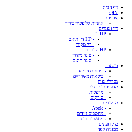
דף הבית
QIN
אוזניות
- אוזניות קליפס\דיבורית
דיו וטונרים
HP דיו
- HP דיו תואם
- דיו מקורי
HP טונרים
- טונר מקורי
- טונר תואם
כיסאות
- כיסאות גיימינג
- כיסאות משרדיים
מגדילי טווח
מדפסות וסורקים
- מדפסות
- סורקים
מחשבים
- Apple
- מחשבים ניידים
- מחשבים נייחים
מיקרופונים
מכונות קפה