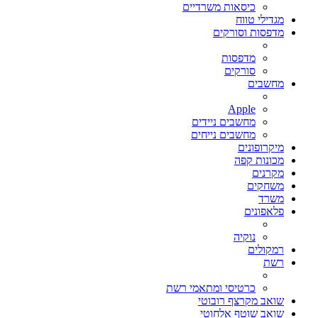
כיסאות משרדיים
מגדילי טווח
מדפסות וסורקים
מדפסות
סורקים
מחשבים
Apple
מחשבים ניידים
מחשבים נייחים
מיקרופונים
מכונות קפה
מקרנים
משחקים
משרד
פלאפונים
נוקיה
רמקולים
רשת
כרטיסי ומתאמי רשת
שואב מקרצף רובוטי
שואב שוטף אלחוטי