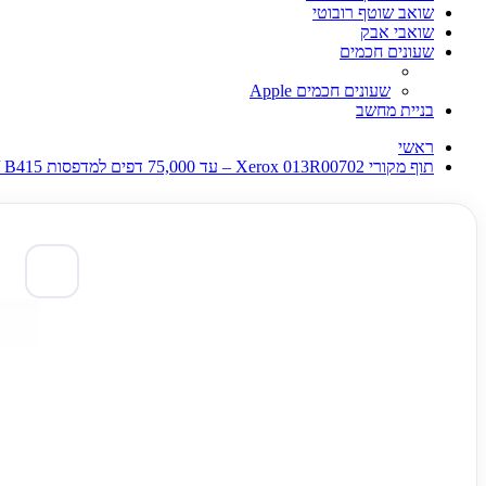
שואב שוטף רובוטי
שואבי אבק
שעונים חכמים
שעונים חכמים Apple
בניית מחשב
ראשי
תוף מקורי Xerox 013R00702 – עד 75,000 דפים למדפסות Xerox B410 / B415