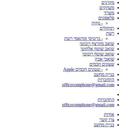
מקרנים
משחקים
משרד
פלאפונים
- נוקיה
רמקולים
רשת
- כרטיסי ומתאמי רשת
שואב מקרצף רובוטי
שואב שוטף אלחוטי
שואב שוטף רובוטי
שואבי אבק
שעונים חכמים
- שעונים חכמים Apple
בניית מחשב
התחברות
officecomphone@gmail.com
התחברות
officecomphone@gmail.com
אודות
צרו קשר
בניית מחשב