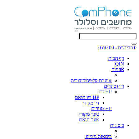
0 פריט\ים - ₪0.00
0
דף הבית
QIN
אוזניות
אוזניות קליפס\דיבורית
דיו וטונרים
HP דיו
HP דיו תואם
דיו מקורי
HP טונרים
טונר מקורי
טונר תואם
כיסאות
כיסאות גיימינג