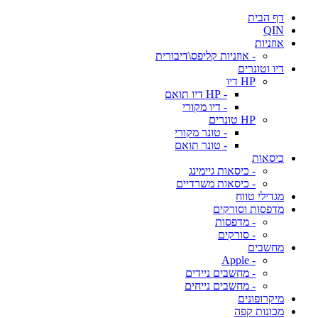
דף הבית
QIN
אוזניות
- אוזניות קליפס\דיבורית
דיו וטונרים
HP דיו
- HP דיו תואם
- דיו מקורי
HP טונרים
- טונר מקורי
- טונר תואם
כיסאות
- כיסאות גיימינג
- כיסאות משרדיים
מגדילי טווח
מדפסות וסורקים
- מדפסות
- סורקים
מחשבים
- Apple
- מחשבים ניידים
- מחשבים נייחים
מיקרופונים
מכונות קפה