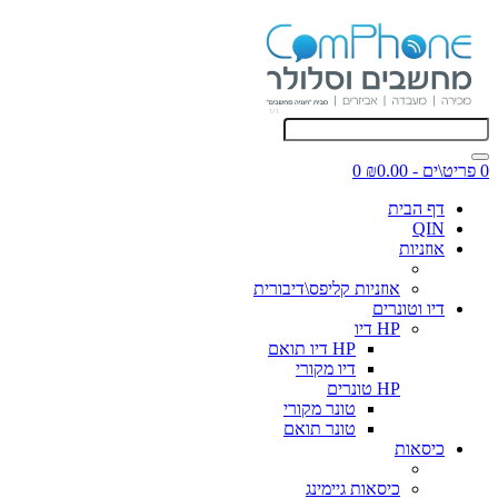
0 פריט\ים - ₪0.00
0
דף הבית
QIN
אוזניות
אוזניות קליפס\דיבורית
דיו וטונרים
HP דיו
HP דיו תואם
דיו מקורי
HP טונרים
טונר מקורי
טונר תואם
כיסאות
כיסאות גיימינג