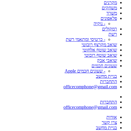
מקרנים
משחקים
משרד
פלאפונים
- נוקיה
רמקולים
רשת
- כרטיסי ומתאמי רשת
שואב מקרצף רובוטי
שואב שוטף אלחוטי
שואב שוטף רובוטי
שואבי אבק
שעונים חכמים
- שעונים חכמים Apple
בניית מחשב
התחברות
officecomphone@gmail.com
התחברות
officecomphone@gmail.com
אודות
צרו קשר
בניית מחשב