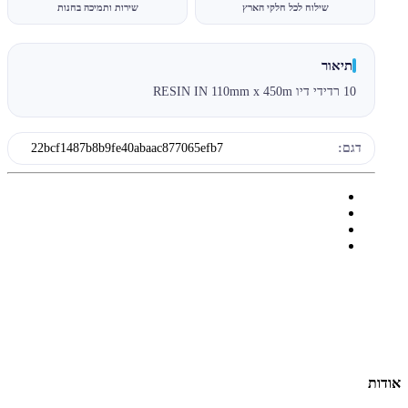
שילוח לכל חלקי הארץ
שירות ותמיכה בחנות
תיאור
10 רדידי דיו RESIN IN 110mm x 450m
דגם:
22bcf1487b8b9fe40abaac877065efb7
אודות