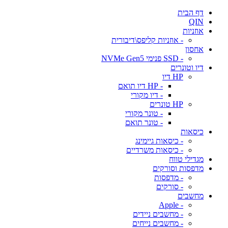
דף הבית
QIN
אוזניות
- אוזניות קליפס\דיבורית
אחסון
- SSD פנימי NVMe Gen5
דיו וטונרים
HP דיו
- HP דיו תואם
- דיו מקורי
HP טונרים
- טונר מקורי
- טונר תואם
כיסאות
- כיסאות גיימינג
- כיסאות משרדיים
מגדילי טווח
מדפסות וסורקים
- מדפסות
- סורקים
מחשבים
- Apple
- מחשבים ניידים
- מחשבים נייחים