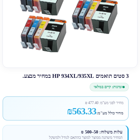
3 סטים תואמים HP 934XL/935XL במחיר מבצע.
זמינות: קיים במלאי
מחיר לפני מע"מ:
477.40
₪
₪563.33
מחיר כולל מע"מ:
עלות משלוח: 50–500 ₪
המחיר משתנה ממוצר למוצר בהתאם לגודל ולמשקל