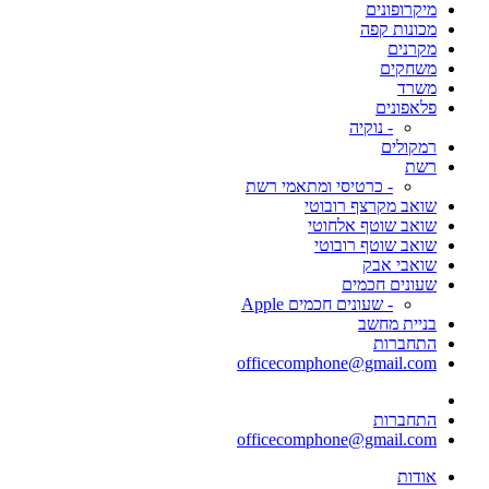
מיקרופונים
מכונות קפה
מקרנים
משחקים
משרד
פלאפונים
- נוקיה
רמקולים
רשת
- כרטיסי ומתאמי רשת
שואב מקרצף רובוטי
שואב שוטף אלחוטי
שואב שוטף רובוטי
שואבי אבק
שעונים חכמים
- שעונים חכמים Apple
בניית מחשב
התחברות
officecomphone@gmail.com
התחברות
officecomphone@gmail.com
אודות