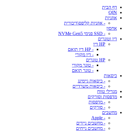
דף הבית
QIN
אוזניות
- אוזניות קליפס\דיבורית
אחסון
- SSD פנימי NVMe Gen5
דיו וטונרים
HP דיו
- HP דיו תואם
- דיו מקורי
HP טונרים
- טונר מקורי
- טונר תואם
כיסאות
- כיסאות גיימינג
- כיסאות משרדיים
מגדילי טווח
מדפסות וסורקים
- מדפסות
- סורקים
מחשבים
- Apple
- מחשבים ניידים
- מחשבים נייחים