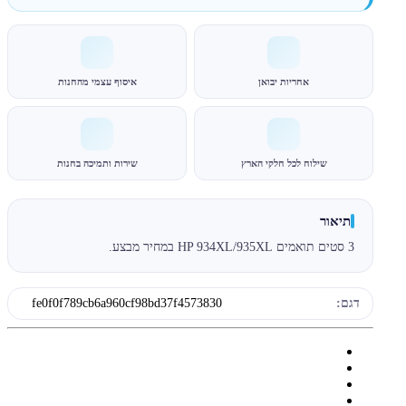
אחריות יבואן
איסוף עצמי מהחנות
שילוח לכל חלקי הארץ
שירות ותמיכה בחנות
תיאור
3 סטים תואמים HP 934XL/935XL במחיר מבצע.
דגם:
fe0f0f789cb6a960cf98bd37f4573830