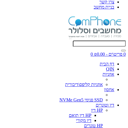
צרו קשר
בניית מחשב
0 פריט\ים - ₪0.00
0
דף הבית
QIN
אוזניות
אוזניות קליפס\דיבורית
אחסון
SSD פנימי NVMe Gen5
דיו וטונרים
HP דיו
HP דיו תואם
דיו מקורי
HP טונרים