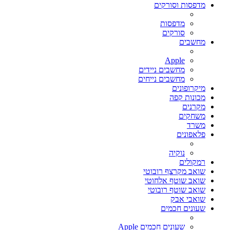
מדפסות וסורקים
מדפסות
סורקים
מחשבים
Apple
מחשבים ניידים
מחשבים נייחים
מיקרופונים
מכונות קפה
מקרנים
משחקים
משרד
פלאפונים
נוקיה
רמקולים
שואב מקרצף רובוטי
שואב שוטף אלחוטי
שואב שוטף רובוטי
שואבי אבק
שעונים חכמים
שעונים חכמים Apple