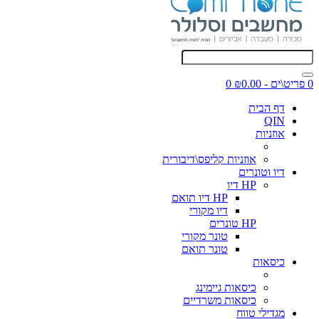
0 פריט\ים - ₪0.00
0
דף הבית
QIN
אוזניות
אוזניות קליפס\דיבורית
דיו וטונרים
HP דיו
HP דיו תואם
דיו מקורי
HP טונרים
טונר מקורי
טונר תואם
כיסאות
כיסאות גיימינג
כיסאות משרדיים
מגדילי טווח