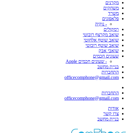
מקרנים
משחקים
משרד
פלאפונים
- נוקיה
רמקולים
שואב מקרצף רובוטי
שואב שוטף אלחוטי
שואב שוטף רובוטי
שואבי אבק
שעונים חכמים
- שעונים חכמים Apple
בניית מחשב
התחברות
officecomphone@gmail.com
התחברות
officecomphone@gmail.com
אודות
צרו קשר
בניית מחשב