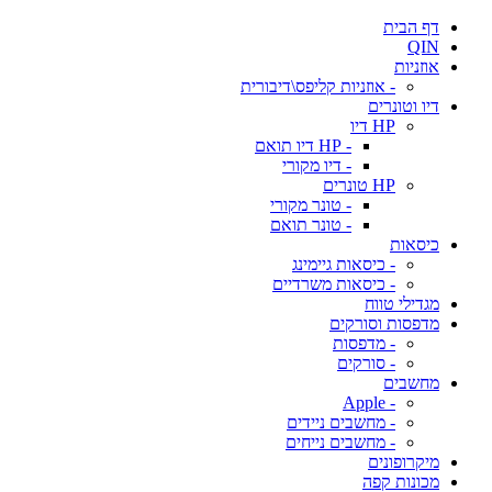
דף הבית
QIN
אוזניות
- אוזניות קליפס\דיבורית
דיו וטונרים
HP דיו
- HP דיו תואם
- דיו מקורי
HP טונרים
- טונר מקורי
- טונר תואם
כיסאות
- כיסאות גיימינג
- כיסאות משרדיים
מגדילי טווח
מדפסות וסורקים
- מדפסות
- סורקים
מחשבים
- Apple
- מחשבים ניידים
- מחשבים נייחים
מיקרופונים
מכונות קפה