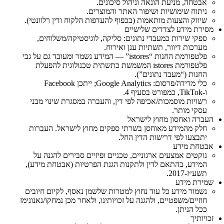
אבטחה, מניעת הונאה וניהול סיכונים.
ניתוח שימושיות ושיפור האתר והמוצרים.
שיווק והצעות מותאמות (בכפוף להעדפות הלקוח ודין רלוונטי).
מסירת מידע לצדדים שלישיים
ספקי שירות כמעבדי נתונים: סליקה, לוגיסטיקה/משלוחים,
מערכות דיוור, תשתיות ענן ואירוח.
פלטפורמת החנות “istores” — המידע נשמר ומעובד גם על גבי
פלטפורמת istores המשמשת כתשתית טכנולוגית להפעלת
החנות (“מעבד נתונים”).
כלי מדידה/פרסום: Google Analytics; ייתכן Facebook
ו‑TikTok, כמפורט בסעיף 4.
רשויות מוסמכות/אכיפה לפי דין, והעברה במסגרת שינוי מבני
עסקי מותר.
העברה ואחסון מחוץ לישראל
חלק מהמידע מאוחסן בשרתי ספקים מחוץ לישראל. העברות
יתבצעו לפי דרישות הדין החל.
אבטחת מידע
נוקטים אמצעים ארגוניים, טכניים ופיזיים סבירים להגנה על
המידע, בהתאם לדין ולתקנות הגנת הפרטיות (אבטחת מידע),
תשע״ז‑2017.
שמירת מידע
נשמור מידע כל עוד נחוץ למטרות שלשמן נאסף, לקיום חיובים
חוזיים/משפטיים, ולהגנה על זכויותינו, ולאחר מכן נמחקו/נאנונימז
ככל הניתן.
זכויותיך