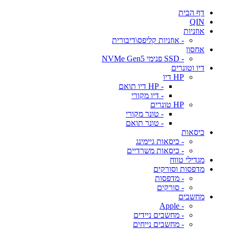
דף הבית
QIN
אוזניות
- אוזניות קליפס\דיבורית
אחסון
- SSD פנימי NVMe Gen5
דיו וטונרים
HP דיו
- HP דיו תואם
- דיו מקורי
HP טונרים
- טונר מקורי
- טונר תואם
כיסאות
- כיסאות גיימינג
- כיסאות משרדיים
מגדילי טווח
מדפסות וסורקים
- מדפסות
- סורקים
מחשבים
- Apple
- מחשבים ניידים
- מחשבים נייחים