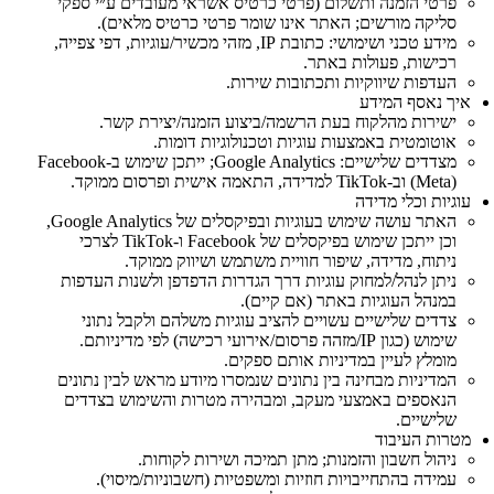
פרטי הזמנה ותשלום (פרטי כרטיס אשראי מעובדים ע״י ספקי
סליקה מורשים; האתר אינו שומר פרטי כרטיס מלאים).
מידע טכני ושימושי: כתובת IP, מזהי מכשיר/עוגיות, דפי צפייה,
רכישות, פעולות באתר.
העדפות שיווקיות ותכתובות שירות.
איך נאסף המידע
ישירות מהלקוח בעת הרשמה/ביצוע הזמנה/יצירת קשר.
אוטומטית באמצעות עוגיות וטכנולוגיות דומות.
מצדדים שלישיים: Google Analytics; ייתכן שימוש ב‑Facebook
(Meta) וב‑TikTok למדידה, התאמה אישית ופרסום ממוקד.
עוגיות וכלי מדידה
האתר עושה שימוש בעוגיות ובפיקסלים של Google Analytics,
וכן ייתכן שימוש בפיקסלים של Facebook ו‑TikTok לצרכי
ניתוח, מדידה, שיפור חוויית משתמש ושיווק ממוקד.
ניתן לנהל/למחוק עוגיות דרך הגדרות הדפדפן ולשנות העדפות
במנהל העוגיות באתר (אם קיים).
צדדים שלישיים עשויים להציב עוגיות משלהם ולקבל נתוני
שימוש (כגון IP/מזהה פרסום/אירועי רכישה) לפי מדיניותם.
מומלץ לעיין במדיניות אותם ספקים.
המדיניות מבחינה בין נתונים שנמסרו מיודע מראש לבין נתונים
הנאספים באמצעי מעקב, ומבהירה מטרות והשימוש בצדדים
שלישיים.
מטרות העיבוד
ניהול חשבון והזמנות; מתן תמיכה ושירות לקוחות.
עמידה בהתחייבויות חוזיות ומשפטיות (חשבוניות/מיסוי).