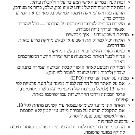
זכות לעיון במידע האישי המעובד עליך ולקבלת עותק.
זכות לתיקון/מחיקה של מידע שאינו נכון, שלם, ברור או מעודכן;
הודעה על תיקון/מחיקה תימסר למי שקיבל מאיתנו את המידע
כנדרש בדין.
משיכת הסכמה לעיבוד המתבסס על הסכמה — ככל שהדבר
אפשרי ובדרך נוחה וסבירה.
מחיקת חשבון/מידע – איך מבקשים
הלקוח יכול למחוק את חשבונו או לבקש מחיקת מידע באחת
מהדרכים:
כניסה לאזור האישי ובחירת בקשת מחיקה;
פנייה לבעל האתר באמצעות פרטי יצירת הקשר המפורסמים
באתר.
המחיקה תבוצע לאחר אישור קבלת הבקשה ועמידה בתנאים
שבדין (לרבות מידע שחובה לשמור לפי חוק).
ממונה על הגנת הפרטיות (DPO)
אם על האתר תחול החובה למנות ממונה על הגנת פרטיות לפי
תיקון 13 (למשל בנסיבות של היקפי מידע/רגישות מסוימים),
פרטי הממונה ודרכי ההתקשרות עמו יפורסמו באתר.
קטינים
האתר אינו מיועד לשימוש עצמאִי ע״י קטינים מתחת לגיל 18.
אם התקבלה הודעה על מסירת מידע ע״י קטין ללא הסכמת
הורה/אפוטרופוס, נפעל להסרה.
עדכונים למדיניות
נעדכן מדיניות זו מעת לעת. גרסה עדכנית תפורסם באתר ותיכנס
לתוקף במועד פרסומה.