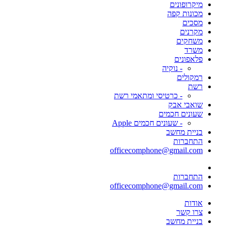
מיקרופונים
מכונות קפה
מסכים
מקרנים
משחקים
משרד
פלאפונים
- נוקיה
רמקולים
רשת
- כרטיסי ומתאמי רשת
שואבי אבק
שעונים חכמים
- שעונים חכמים Apple
בניית מחשב
התחברות
officecomphone@gmail.com
התחברות
officecomphone@gmail.com
אודות
צרו קשר
בניית מחשב