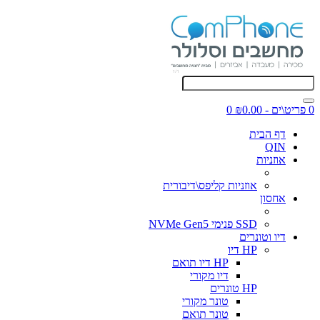
0 פריט\ים - ₪0.00
0
דף הבית
QIN
אוזניות
אוזניות קליפס\דיבורית
אחסון
SSD פנימי NVMe Gen5
דיו וטונרים
HP דיו
HP דיו תואם
דיו מקורי
HP טונרים
טונר מקורי
טונר תואם